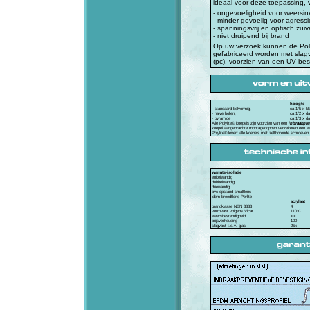
ideaal voor deze toepassing,
- ongevoeligheid voor weersi
- minder gevoelig voor agressi
- spanningsvrij en optisch zuiv
- niet druipend bij brand
Op uw verzoek kunnen de Polyl
gefabriceerd worden met slag
(pc), voorzien van een UV be
hoogte
- standaard bolvormig,
ca 1/5 x kl
- halve bollen,
ca 1/2 x d
- pyramide
ca 1/3 x d
Alle Polylite© koepels zijn voorzien van een
inbraakpre
koepel aangebrachte montagedoppen verzekeren een wat
Polylite© levert alle koepels met zelfborende schroeven
warmte-isolatie
enkelwandig
dubbelwandig
driewandig
pvc opstand smalflens
idem breedflens Perlite
acrylaat
brandklasse NEN 3883
4
vormvast volgens Vicat
110°C
weersbestendigheid
++
prijsverhouding
100
slagvast t.o.v. glas
25x