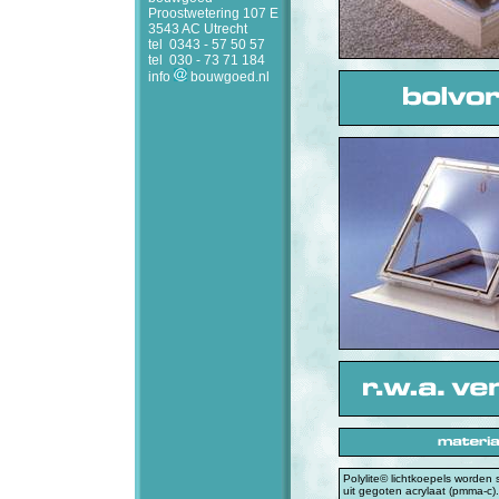
Proostwetering 107 E
3543 AC Utrecht
tel
0343 - 57 50 57
tel
030 - 73 71 184
info
bouwgoed.nl
Polylite© lichtkoepels worden
uit gegoten acrylaat (pmma-c).